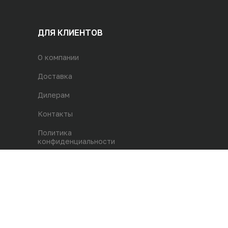
ДЛЯ КЛИЕНТОВ
О компании
Доставка
Дилерам
Контакты
Политика
конфиденциальности
Адрес магазина:
г. Одинцово, р.п. Заречье,
ул. Торговая, строение 2, 1й этаж
В20/1