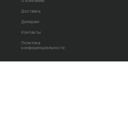
О компании
Доставка
Дилерам
Контакты
Политика
конфиденциальности
Адрес магазина:
г. Одинцово, р.п. Заречье,
ул. Торговая, строение 2, 1й этаж
В20/1
info@paints-feniks.ru
+7 (995) 099-88-73
Заказать обратный